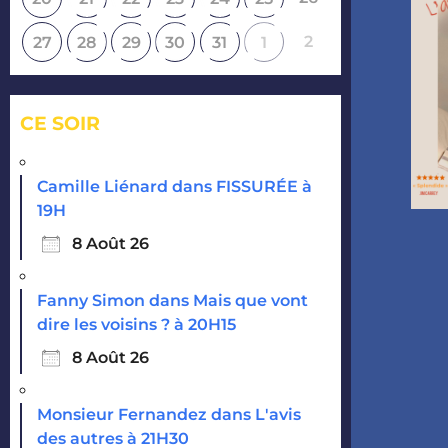
2
27
28
29
30
31
1
CE SOIR
Camille Liénard dans FISSURÉE à
19H
8 Août 26
Fanny Simon dans Mais que vont
dire les voisins ? à 20H15
8 Août 26
Monsieur Fernandez dans L'avis
des autres à 21H30