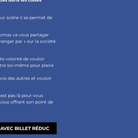
 pas dans les codes
 sur scène il se permet de
homas va vous partager
anger par « sur la société
tte volonté de vouloir
être soi-même pour plaire
avis des autres et vouloir
n’est pas là pour vous
 vous offrant son point de
AVEC BILLET RÉDUC