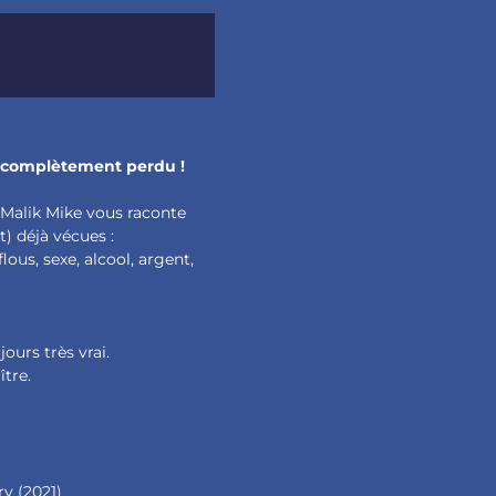
as complètement perdu !
 Malik Mike vous raconte
) déjà vécues :
lous, sexe, alcool, argent,
ours très vrai.
ître.
ry (2021)