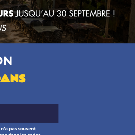
ON
DANS
Il n’a pas souvent