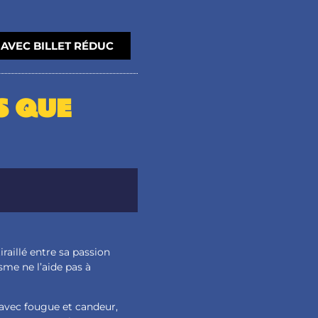
AVEC BILLET RÉDUC
S QUE
raillé entre sa passion
sme ne l’aide pas à
 avec fougue et candeur,