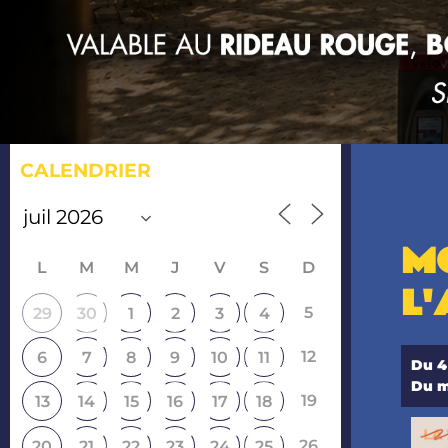
CALENDRIER
M
L
M
M
J
V
S
D
L'
5
29
30
1
2
3
4
12
6
7
8
9
10
11
Du 4
Du m
19
13
14
15
16
17
18
26
20
21
22
23
24
25