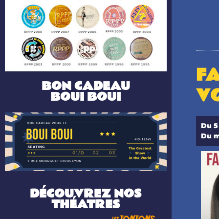
F
BON CADEAU
VO
BOUI BOUI
Du 5
Du m
DÉCOUVREZ NOS
THÉATRES