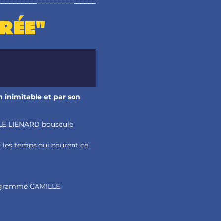
URÉE"
n inimitable et par son
LLE LIENARD bouscule
ar les temps qui courent ce
rogrammé CAMILLE