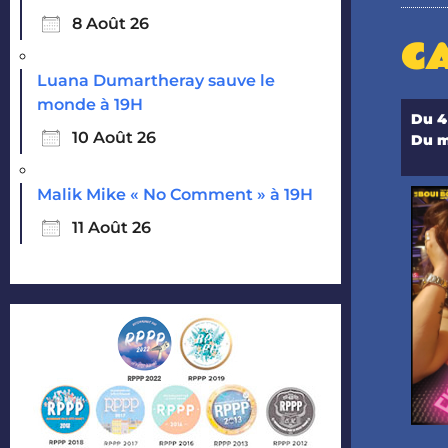
8 Août 26
CA
Luana Dumartheray sauve le
monde à 19H
Du 4
10 Août 26
Du m
Malik Mike « No Comment » à 19H
11 Août 26