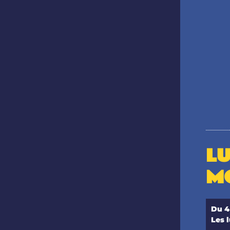
L
M
Du 4
Les 