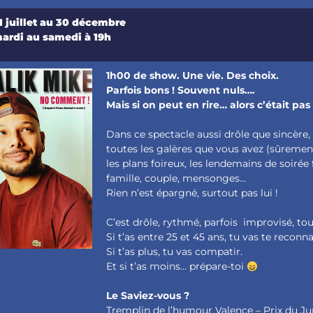
1 juillet au 30 décembre
ardi au samedi à 19h
1h00 de show. Une vie. Des choix.
Parfois bons ! Souvent nuls….
Mais si on peut en rire… alors c’était p
Dans ce spectacle aussi drôle que sincère,
toutes les galères que vous avez (sûrement
les plans foireux, les lendemains de soirée f
famille, couple, mensonges…
Rien n’est épargné, surtout pas lui !
C’est drôle, rythmé, parfois improvisé, touj
Si t’as entre 25 et 45 ans, tu vas te reconna
Si t’as plus, tu vas compatir.
Et si t’as moins… prépare-toi
Le Saviez-vous ?
Tremplin de l’humour Valence – Prix du Ju