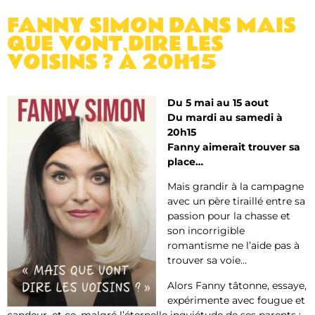
FANNY SIMON DANS MAIS
QUE VONT DIRE LES
VOISINS ? À 20H15
Du 5 mai au 15 aout
Du mardi au samedi à
20h15
Fanny aimerait trouver sa
place…
Mais grandir à la campagne
avec un père tiraillé entre sa
passion pour la chasse et
son incorrigible
romantisme ne l’aide pas à
trouver sa voie…
Alors Fanny tâtonne, essaye,
expérimente avec fougue et
candeur, et ce, malgré l’éternelle inquiétude de ses parents :