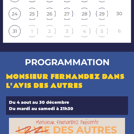
30
24
25
26
27
28
29
6
31
1
2
3
4
5
PROGRAMMATION
MONSIEUR FERNANDEZ DANS
L'AVIS DES AUTRES
Du 4 aout au 30 décembre
Du mardi au samedi à 21h30