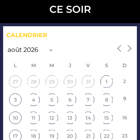
CE SOIR
CALENDRIER
L
M
M
J
V
S
D
2
27
28
29
30
31
1
9
3
4
5
6
7
8
16
10
11
12
13
14
15
23
17
18
19
20
21
22