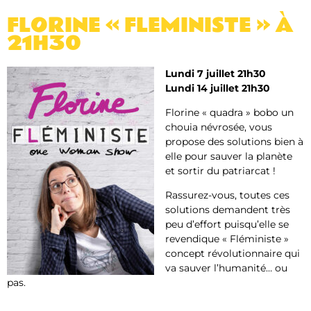
FLORINE « FLEMINISTE » À
21H30
Lundi 7 juillet 21h30
Lundi 14 juillet 21h30
Florine « quadra » bobo un
chouia névrosée, vous
propose des solutions bien à
elle pour sauver la planète
et sortir du patriarcat !
Rassurez-vous, toutes ces
solutions demandent très
peu d’effort puisqu’elle se
revendique « Fléministe »
concept révolutionnaire qui
va sauver l’humanité… ou
pas.