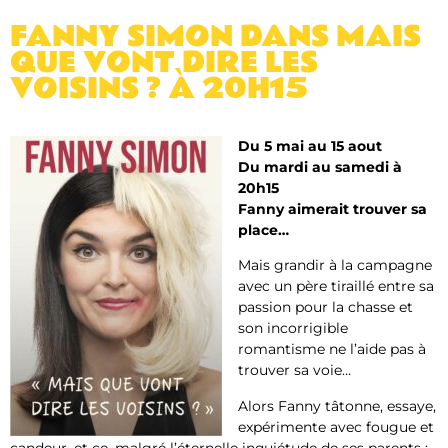
FANNY SIMON DANS MAIS
QUE VONT DIRE LES
VOISINS ? À 20H15
Du 5 mai au 15 aout
Du mardi au samedi à
20h15
Fanny aimerait trouver sa
place…
Mais grandir à la campagne
avec un père tiraillé entre sa
passion pour la chasse et
son incorrigible
romantisme ne l’aide pas à
trouver sa voie…
Alors Fanny tâtonne, essaye,
expérimente avec fougue et
candeur, et ce, malgré l’éternelle inquiétude de ses parents :