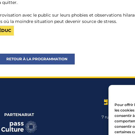
 quitter.
visation avec le public sur leurs phobies et observations hilaran
 où la moindre situation peut devenir source de stress.
RÉDUC
RETOUR À LA PROGRAMMATION
Pour offrir
les cookies
PARTENARIAT
consentir à
7 rue Mourguet
comportemen
04 72 05 
consentir o
certaines c