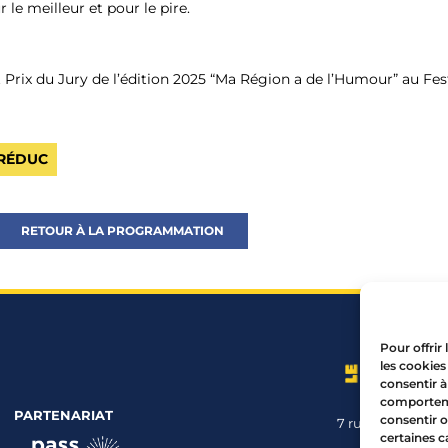
le meilleur et pour le pire.
 Prix du Jury de l’édition 2025 “Ma Région a de l’Humour” au Fes
 RÉDUC
RETOUR À LA PROGRAMMATION
Pour offrir
les cookies
consentir à
comportemen
PARTENARIAT
consentir o
7 rue Mourguet
certaines c
04 72 05 