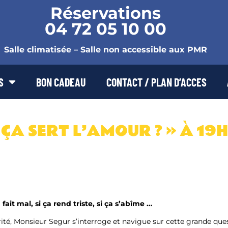
Réservations
04 72 05 10 00
Salle climatisée – Salle non accessible aux PMR
S
BON CADEAU
CONTACT / PLAN D’ACCES
ÇA SERT L’AMOUR ? » À 19H
fait mal, si ça rend triste, si ça s’abîme …
té, Monsieur Segur s’interroge et navigue sur cette grande ques