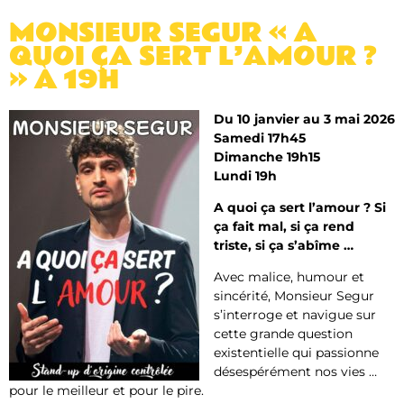
MONSIEUR SEGUR « A
QUOI ÇA SERT L’AMOUR ?
» À 19H
Du 10 janvier au 3 mai 2026
Samedi 17h45
Dimanche 19h15
Lundi 19h
A quoi ça sert l’amour ? Si
ça fait mal, si ça rend
triste, si ça s’abîme …
Avec malice, humour et
sincérité, Monsieur Segur
s’interroge et navigue sur
cette grande question
existentielle qui passionne
désespérément nos vies …
pour le meilleur et pour le pire.