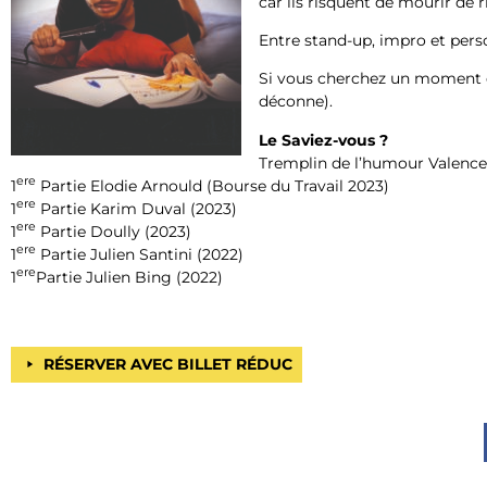
car ils risquent de mourir de ri
Entre stand-up, impro et per
Si vous cherchez un moment d
déconne).
Le Saviez-vous ?
Tremplin de l’humour Valence 
ere
1
Partie Elodie Arnould (Bourse du Travail 2023)
ere
1
Partie Karim Duval (2023)
ere
1
Partie Doully (2023)
ere
1
Partie Julien Santini (2022)
ere
1
Partie Julien Bing (2022)
RÉSERVER AVEC BILLET RÉDUC