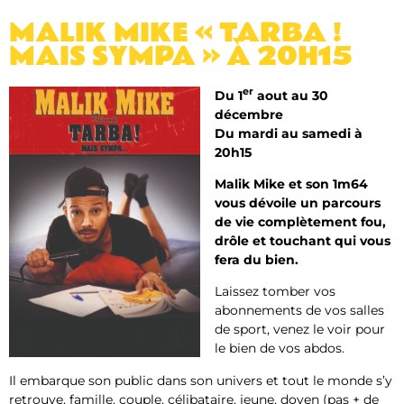
MALIK MIKE « TARBA !
MAIS SYMPA » À 20H15
er
Du 1
aout au 30
décembre
Du mardi au samedi à
20h15
Malik Mike et son 1m64
vous dévoile un parcours
de vie complètement fou,
drôle et touchant qui vous
fera du bien.
Laissez tomber vos
abonnements de vos salles
de sport, venez le voir pour
le bien de vos abdos.
Il embarque son public dans son univers et tout le monde s’y
retrouve, famille, couple, célibataire, jeune, doyen (pas + de