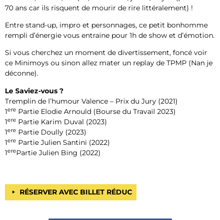
70 ans car ils risquent de mourir de rire littéralement) !
Entre stand-up, impro et personnages, ce petit bonhomme
rempli d’énergie vous entraine pour 1h de show et d’émotion.
Si vous cherchez un moment de divertissement, foncé voir
ce Minimoys ou sinon allez mater un replay de TPMP (Nan je
déconne).
Le Saviez-vous ?
Tremplin de l’humour Valence – Prix du Jury (2021)
ere
1
Partie Elodie Arnould (Bourse du Travail 2023)
ere
1
Partie Karim Duval (2023)
ere
1
Partie Doully (2023)
ere
1
Partie Julien Santini (2022)
ere
1
Partie Julien Bing (2022)
RÉSERVER AVEC BILLET RÉDUC