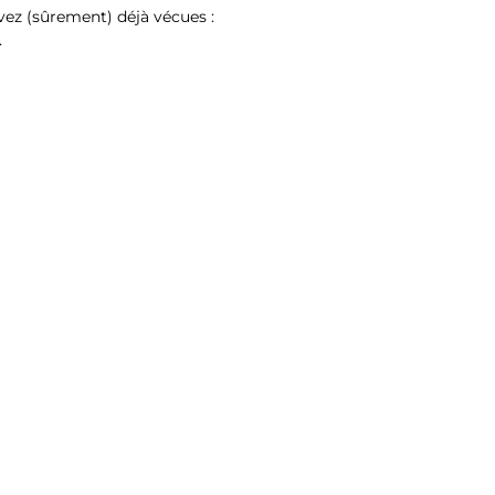
vez (sûrement) déjà vécues :
…