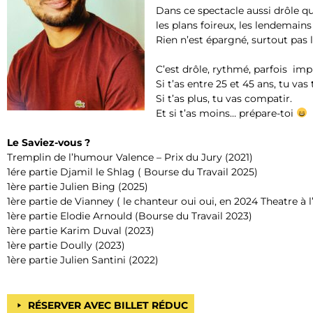
Dans ce spectacle aussi drôle qu
les plans foireux, les lendemains
Rien n’est épargné, surtout pas l
C’est drôle, rythmé, parfois impr
Si t’as entre 25 et 45 ans, tu vas
Si t’as plus, tu vas compatir.
Et si t’as moins… prépare-toi
Le Saviez-vous ?
Tremplin de l’humour Valence – Prix du Jury (2021)
1ére partie Djamil le Shlag ( Bourse du Travail 2025)
1ère partie Julien Bing (2025)
1ère partie de Vianney ( le chanteur oui oui, en 2024 Theatre à l
1ère partie Elodie Arnould (Bourse du Travail 2023)
1ère partie Karim Duval (2023)
1ère partie Doully (2023)
1ère partie Julien Santini (2022)
RÉSERVER AVEC BILLET RÉDUC