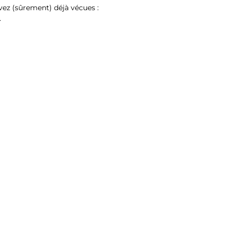
vez (sûrement) déjà vécues :
…