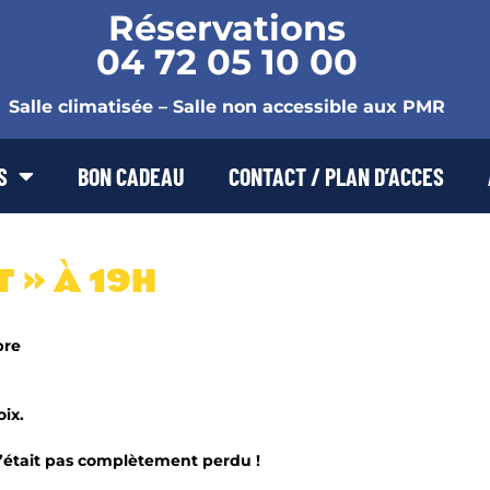
Réservations
04 72 05 10 00
Salle climatisée – Salle non accessible aux PMR
S
BON CADEAU
CONTACT / PLAN D’ACCES
 » À 19H
bre
ix.
 c’était pas complètement perdu !