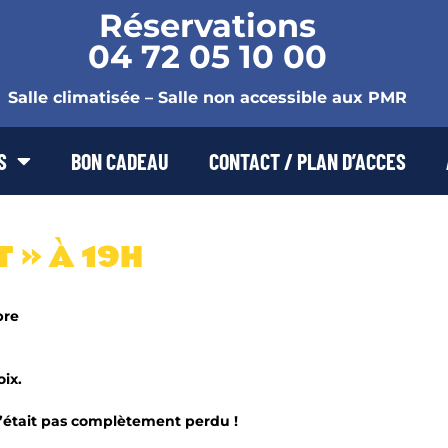
Réservations
04 72 05 10 00
Salle climatisée – Salle non accessible aux PMR
S
BON CADEAU
CONTACT / PLAN D’ACCES
 » À 19H
bre
ix.
 c’était pas complètement perdu !