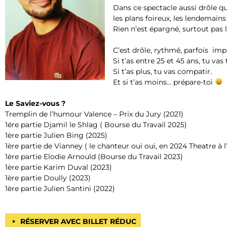
Dans ce spectacle aussi drôle qu
les plans foireux, les lendemains
Rien n’est épargné, surtout pas l
C’est drôle, rythmé, parfois impr
Si t’as entre 25 et 45 ans, tu vas
Si t’as plus, tu vas compatir.
Et si t’as moins… prépare-toi
Le Saviez-vous ?
Tremplin de l’humour Valence – Prix du Jury (2021)
1ére partie Djamil le Shlag ( Bourse du Travail 2025)
1ère partie Julien Bing (2025)
1ère partie de Vianney ( le chanteur oui oui, en 2024 Theatre à l
1ère partie Elodie Arnould (Bourse du Travail 2023)
1ère partie Karim Duval (2023)
1ère partie Doully (2023)
1ère partie Julien Santini (2022)
RÉSERVER AVEC BILLET RÉDUC