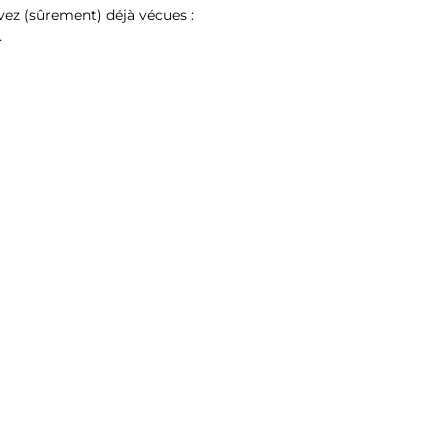
vez (sûrement) déjà vécues :
…