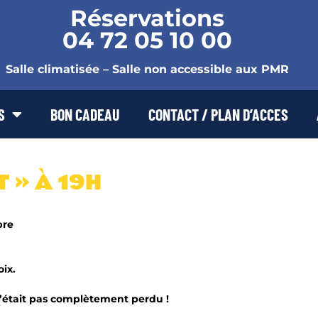
Réservations
04 72 05 10 00
Salle climatisée – Salle non accessible aux PMR
S
BON CADEAU
CONTACT / PLAN D’ACCES
 » À 19H
bre
ix.
 c’était pas complètement perdu !