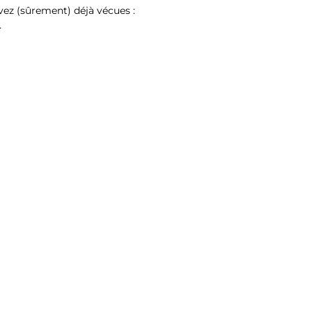
vez (sûrement) déjà vécues :
…