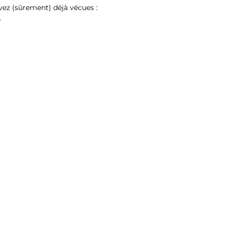
vez (sûrement) déjà vécues :
…