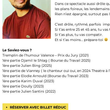
Dans ce spectacle aussi drôle qu
les plans foireux, les lendemains
Rien n’est épargné, surtout pas l
C’est drôle, rythmé, parfois impr
Si t’as entre 25 et 45 ans, tu vas
Si t’as plus, tu vas compatir.
Et si t’as moins… prépare-toi
Le Saviez-vous ?
Tremplin de l’humour Valence – Prix du Jury (2021)
1ére partie Djamil le Shlag ( Bourse du Travail 2025)
1ère partie Julien Bing (2025)
1ère partie de Vianney ( le chanteur oui oui, en 2024 Theatre à l
1ère partie Elodie Arnould (Bourse du Travail 2023)
1ère partie Karim Duval (2023)
1ère partie Doully (2023)
1ère partie Julien Santini (2022)
RÉSERVER AVEC BILLET RÉDUC