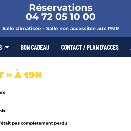
Réservations
04 72 05 10 00
Salle climatisée – Salle non accessible aux PMR
S
BON CADEAU
CONTACT / PLAN D’ACCES
 » À 19H
bre
ix.
 c’était pas complètement perdu !