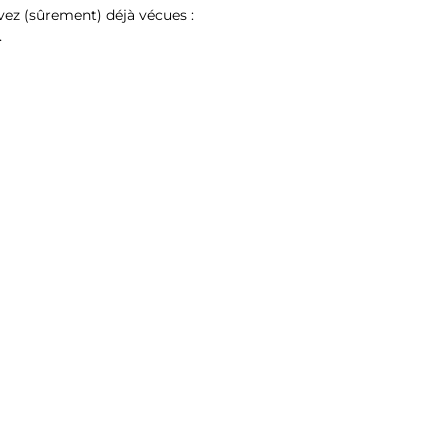
vez (sûrement) déjà vécues :
…