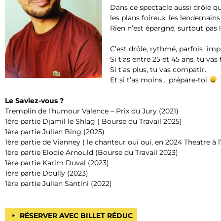
Dans ce spectacle aussi drôle qu
les plans foireux, les lendemains
Rien n’est épargné, surtout pas l
C’est drôle, rythmé, parfois impr
Si t’as entre 25 et 45 ans, tu vas
Si t’as plus, tu vas compatir.
Et si t’as moins… prépare-toi
Le Saviez-vous ?
Tremplin de l’humour Valence – Prix du Jury (2021)
1ére partie Djamil le Shlag ( Bourse du Travail 2025)
1ère partie Julien Bing (2025)
1ère partie de Vianney ( le chanteur oui oui, en 2024 Theatre à l
1ère partie Elodie Arnould (Bourse du Travail 2023)
1ère partie Karim Duval (2023)
1ère partie Doully (2023)
1ère partie Julien Santini (2022)
RÉSERVER AVEC BILLET RÉDUC