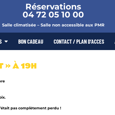
Réservations
04 72 05 10 00
Salle climatisée – Salle non accessible aux PMR
S
BON CADEAU
CONTACT / PLAN D’ACCES
 » À 19H
bre
ix.
 c’était pas complètement perdu !