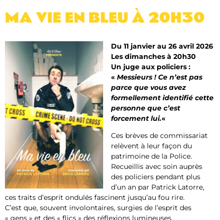
MA VIE EN BLEU​ À 20H30
Du 11 janvier au 26 avril 2026
Les dimanches à 20h30
Un juge aux policiers :
«
Messieurs ! Ce n’est pas
parce que vous avez
formellement identifié cette
personne que c’est
forcement lui.
«
Ces brèves de commissariat
relèvent à leur façon du
patrimoine de la Police.
Recueillis avec soin auprès
des policiers pendant plus
d’un an par Patrick Latorre,
ces traits d’esprit ondulés fascinent jusqu’au fou rire.
C’est que, souvent involontaires, surgies de l’esprit des
« gens » et des « flics » des réflexions lumineuses.