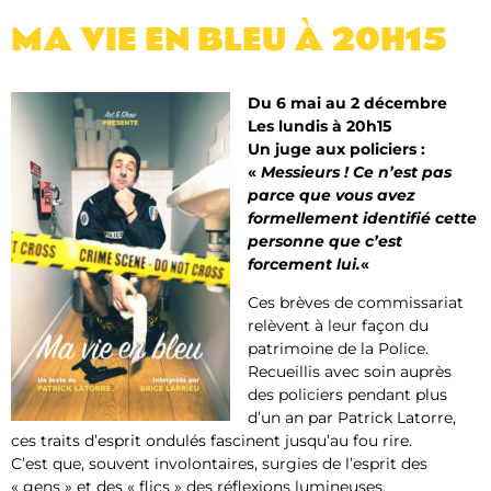
MA VIE EN BLEU​ À 20H15
Du 6 mai au 2 décembre
Les lundis à 20h15
Un juge aux policiers :
«
Messieurs ! Ce n’est pas
parce que vous avez
formellement identifié cette
personne que c’est
forcement lui.
«
Ces brèves de commissariat
relèvent à leur façon du
patrimoine de la Police.
Recueillis avec soin auprès
des policiers pendant plus
d’un an par Patrick Latorre,
ces traits d’esprit ondulés fascinent jusqu’au fou rire.
C’est que, souvent involontaires, surgies de l’esprit des
« gens » et des « flics » des réflexions lumineuses.