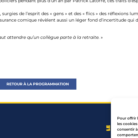
policiers pendant plus d’un an par Patrick Latorre, ces traits d’es
 surgies de l’esprit des « gens » et des « flics » des réflexions lu
surance comique révèlent aussi un léger fond d’incertitude qui
t attendre qu’un collègue parte à la retraite.
»
RETOUR À LA PROGRAMMATION
Pour offrir
les cookies
consentir à
comportemen