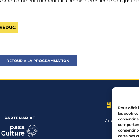
casme, comment l’humour lui a permis d’être fier de son quotidi
 RÉDUC
RETOUR À LA PROGRAMMATION
Pour offrir
les cookies
PARTENARIAT
consentir à
7 rue Mourguet
comportemen
04 72 05 
consentir o
certaines c