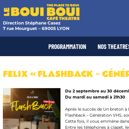
Direction Stéphane Casez
7 rue Mourguet – 69005 LYON
PROGRAMMATION
NOS THEATRE
FELIX « FLASHBACK – GÉNÉ
Du 2 septembre au 30 décem
Du mardi au samedi à 21h30
Après le succès de Un breton à 
Flashback – Génération VHS
, s
Cette fois, il vous emmène dans
Entre les téléphones à clapet, l