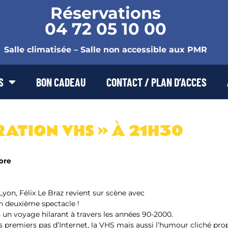
Réservations
04 72 05 10 00
Salle climatisée – Salle non accessible aux PMR
S
BON CADEAU
CONTACT / PLAN D’ACCES
RATION VHS » À 21H30
bre
Lyon, Félix Le Braz revient sur scène avec
on deuxième spectacle !
 un voyage hilarant à travers les années 90-2000.
es premiers pas d’Internet, la VHS mais aussi l’humour cliché prop