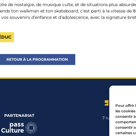
e de nostalgie, de musique culte, et de situations plus absurdes
rends ton walkman et ton skateboard, c’est parti à la vitesse de 88
 vos souvenirs d’enfance et d’adolescence, avec la signature bret
RÉDUC
RETOUR À LA PROGRAMMATION
Pour offrir
les cookies
PARTENARIAT
consentir à
7 rue Mourguet
comportemen
04 72 05 
consentir o
certaines c