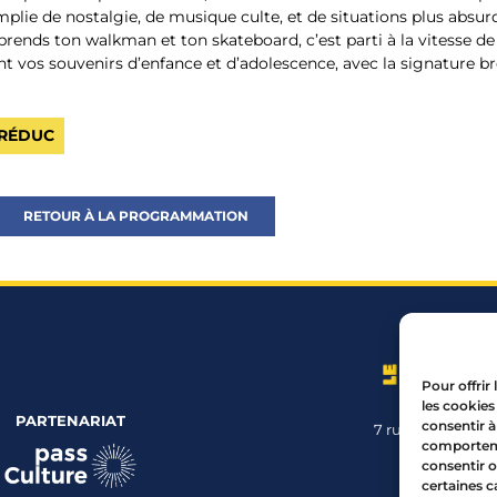
lie de nostalgie, de musique culte, et de situations plus absurd
prends ton walkman et ton skateboard, c’est parti à la vitesse de 
nt vos souvenirs d’enfance et d’adolescence, avec la signature br
 RÉDUC
RETOUR À LA PROGRAMMATION
Pour offrir
les cookies
PARTENARIAT
consentir à
7 rue Mourguet
comportemen
04 72 05 
consentir o
certaines c