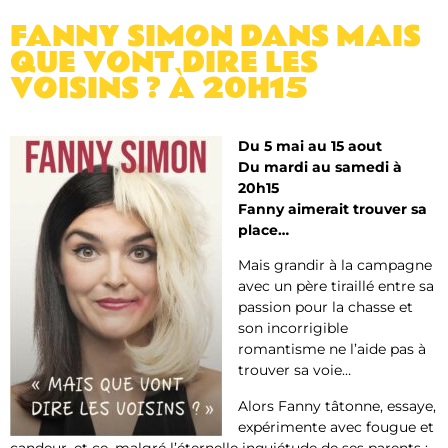
FANNY SIMON DANS MAIS
QUE VONT DIRE LES
VOISINS ? À 20H15
Du 5 mai au 15 aout
Du mardi au samedi à
20h15
Fanny aimerait trouver sa
place…
Mais grandir à la campagne
avec un père tiraillé entre sa
passion pour la chasse et
son incorrigible
romantisme ne l’aide pas à
trouver sa voie…
Alors Fanny tâtonne, essaye,
expérimente avec fougue et
candeur, et ce, malgré l’éternelle inquiétude de ses parents :