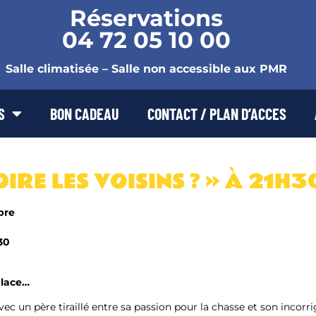
Réservations
04 72 05 10 00
Salle climatisée – Salle non accessible aux PMR
S
BON CADEAU
CONTACT / PLAN D’ACCES
IRE LES VOISINS ? » À 21H3
bre
h30
place…
c un père tiraillé entre sa passion pour la chasse et son incorr