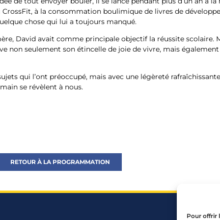
ée de tout envoyer bouler, il se lance pendant plus d’un an à la 
rossFit, à la consommation boulimique de livres de développe
uelque chose qui lui a toujours manqué.
ère, David avait comme principale objectif la réussite scolaire. M
ouve non seulement son étincelle de joie de vivre, mais égalemen
sujets qui l’ont préoccupé, mais avec une légèreté rafraîchissante
humain se révèlent à nous.
RETOUR À LA PROGRAMMATION
Pour offrir