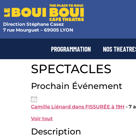
Direction Stéphane Casez
7 rue Mourguet – 69005 LYON
PROGRAMMATION
NOS THEATRE
SPECTACLES
Prochain Événement
Camille Liénard dans FISSURÉE à 19H
- 7 
Voir tout
Description