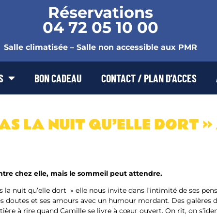
Réservations
04 72 05 10 00
Salle climatisée – Salle non accessible aux PMR
S
BON CADEAU
CONTACT / PLAN D’ACCES
PAS LA NUIT QU’ELLE DORT »
ntre chez elle, mais le sommeil peut attendre.
 la nuit qu’elle dort » elle nous invite dans l’intimité de ses pe
ses doutes et ses amours avec un humour mordant. Des galères 
ière à rire quand Camille se livre à cœur ouvert. On rit, on s’ident