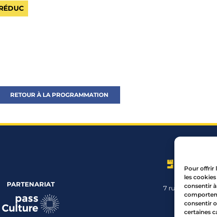
 RÉDUC
RETOUR À LA PROGRAMMATION
Pour offrir
les cookies
PARTENARIAT
consentir à
7 rue Mourguet
comportemen
04 72 05 
consentir o
certaines c