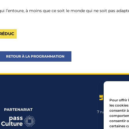
ui l’entoure, à moins que ce soit le monde qui ne soit pas adapté 
 RÉDUC
RETOUR À LA PROGRAMMATION
Pour offrir
les cookies
PARTENARIAT
consentir à
7 rue Mourguet
comportemen
04 72 05 
consentir o
certaines c