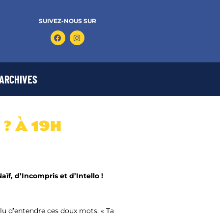
SUIVEZ-NOUS SUR
ARCHIVES
?​ À 19H
aïf, d’Incompris et d’Intello !
valu d’entendre ces doux mots: « Ta