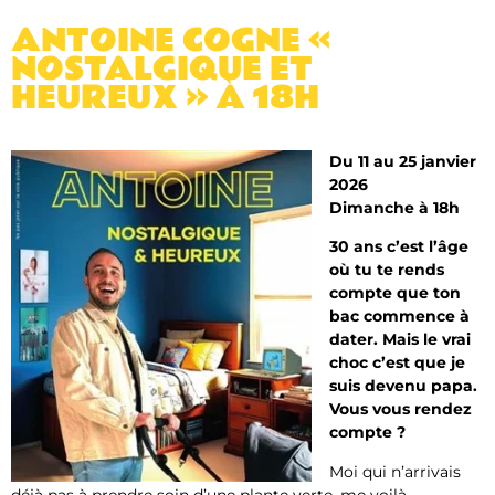
ANTOINE COGNE «
NOSTALGIQUE ET
HEUREUX » À 18H
Du 11 au 25 janvier
2026
Dimanche à 18h
30 ans c’est l’âge
où tu te rends
compte que ton
bac commence à
dater. Mais le vrai
choc c’est que je
suis devenu papa.
Vous vous rendez
compte ?
Moi qui n’arrivais
déjà pas à prendre soin d’une plante verte, me voilà