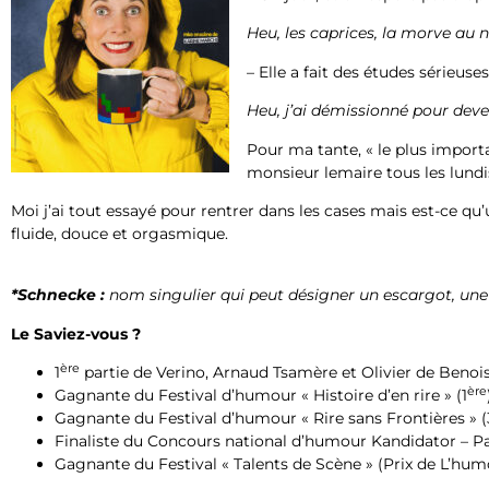
Heu, les caprices, la morve au n
– Elle a fait des études sérieuse
Heu, j’ai démissionné pour dev
Pour ma tante, « le plus importa
monsieur lemaire tous les lundis
Moi j’ai tout essayé pour rentrer dans les cases mais est-ce qu’
fluide, douce et orgasmique.
*Schnecke :
nom singulier qui peut désigner un escargot, une na
Le Saviez-vous ?
ère
1
partie de Verino, Arnaud Tsamère et Olivier de Benois
ère
Gagnante du Festival d’humour « Histoire d’en rire » (1
Gagnante du Festival d’humour « Rire sans Frontières » (
Finaliste du Concours national d’humour Kandidator – Pa
Gagnante du Festival « Talents de Scène » (Prix de L’hum