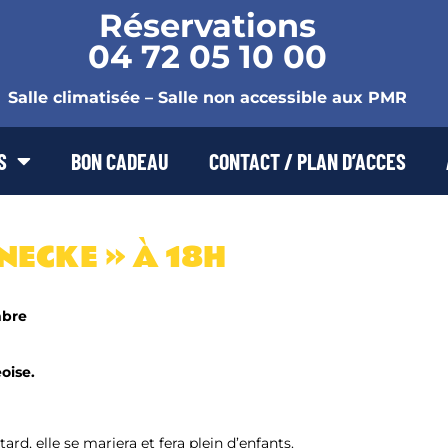
Réservations
04 72 05 10 00
Salle climatisée – Salle non accessible aux PMR
S
BON CADEAU
CONTACT / PLAN D’ACCES
ECKE » À 18H
mbre
eoise.
tard, elle se mariera et fera plein d’enfants.