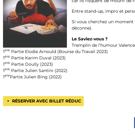
car ils risquent de mourir de ri
Entre stand-up, impro et per
Si vous cherchez un moment d
déconne).
Le Saviez-vous ?
Tremplin de l’humour Valence 
ere
1
Partie Elodie Arnould (Bourse du Travail 2023)
ere
1
Partie Karim Duval (2023)
ere
1
Partie Doully (2023)
ere
1
Partie Julien Santini (2022)
ere
1
Partie Julien Bing (2022)
RÉSERVER AVEC BILLET RÉDUC