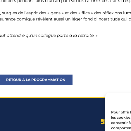
policiers pendant plus d’un an par Patrick Latorre, ces traits d’es
 surgies de l’esprit des « gens » et des « flics » des réflexions lu
surance comique révèlent aussi un léger fond d’incertitude qui
t attendre qu’un collègue parte à la retraite.
»
RETOUR À LA PROGRAMMATION
Pour offrir
les cookies
consentir à
comportemen