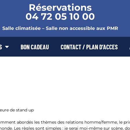
Réservations
04 72 05 10 00
Salle climatisée – Salle non accessible aux PMR
S
BON CADEAU
CONTACT / PLAN D’ACCES
h
heure de stand up
amment abordés les thèmes des relations homme/femme, le prin
 monde. Les règles sont simples : je serai moi-même sur scène, d