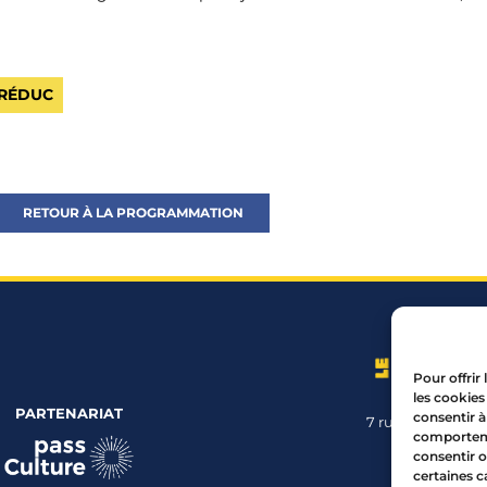
 RÉDUC
RETOUR À LA PROGRAMMATION
Pour offrir
les cookies
PARTENARIAT
consentir à
7 rue Mourguet
comportemen
04 72 05 
consentir o
certaines c